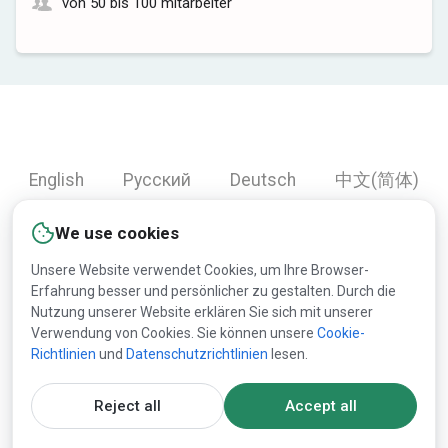
von 50 bis 100 mitarbeiter
English
Русский
Deutsch
中文(简体)
Español
Français
Português
हिन्दी
We use cookies
العربية
Türkçe
Bahasa Indonesia
Unsere Website verwendet Cookies, um Ihre Browser-
Erfahrung besser und persönlicher zu gestalten. Durch die
Nutzung unserer Website erklären Sie sich mit unserer
Copyright © 2000-2026 Lesprom Network. Alle Rechte
Verwendung von Cookies. Sie können unsere
Cookie-
Richtlinien
und
Datenschutzrichtlinien
lesen.
vorbehalten.
Die Publikation der Informationen von dieser Website ist
Reject all
Accept all
ohne vorherige Zustimmung von Lesprom strengst verboten.