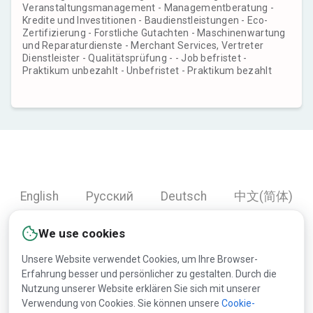
Veranstaltungsmanagement - Managementberatung -
Kredite und Investitionen - Baudienstleistungen - Eco-
Zertifizierung - Forstliche Gutachten - Maschinenwartung
und Reparaturdienste - Merchant Services, Vertreter
Dienstleister - Qualitätsprüfung - - Job befristet -
Praktikum unbezahlt - Unbefristet - Praktikum bezahlt
English
Русский
Deutsch
中文(简体)
Español
Français
Português
हिन्दी
We use cookies
العربية
Türkçe
Bahasa Indonesia
Unsere Website verwendet Cookies, um Ihre Browser-
Erfahrung besser und persönlicher zu gestalten. Durch die
Nutzung unserer Website erklären Sie sich mit unserer
Copyright © 2000-2026 Lesprom Network. Alle Rechte
Verwendung von Cookies. Sie können unsere
Cookie-