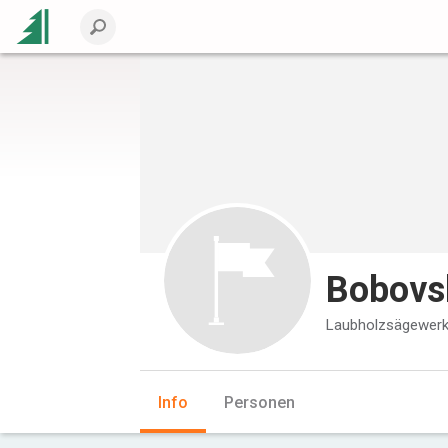
Bobovsk
Laubholzsägewer
Info
Personen