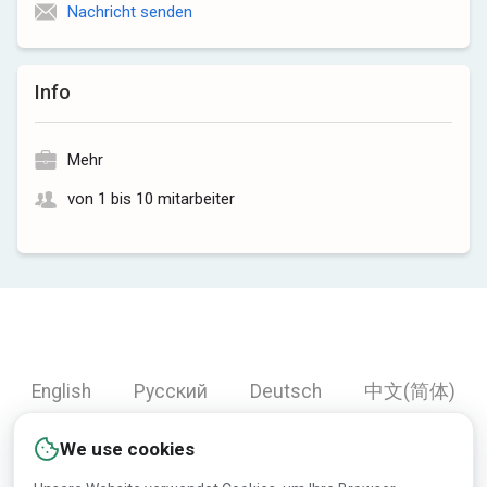
Nachricht senden
Info
Mehr
von 1 bis 10 mitarbeiter
English
Русский
Deutsch
中文(简体)
Español
Français
Português
हिन्दी
We use cookies
العربية
Türkçe
Bahasa Indonesia