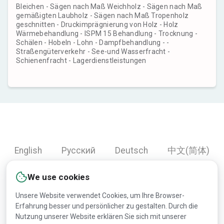
Bleichen - Sägen nach Maß Weichholz - Sägen nach Maß
gemäßigten Laubholz - Sägen nach Maß Tropenholz
geschnitten - Druckimprägnierung von Holz - Holz
Wärmebehandlung - ISPM 15 Behandlung - Trocknung -
Schälen - Hobeln - Lohn - Dampfbehandlung - -
Straßengüterverkehr - See-und Wasserfracht -
Schienenfracht - Lagerdienstleistungen
English
Русский
Deutsch
中文(简体)
Español
Français
Português
हिन्दी
We use cookies
العربية
Türkçe
Bahasa Indonesia
Unsere Website verwendet Cookies, um Ihre Browser-
Erfahrung besser und persönlicher zu gestalten. Durch die
Nutzung unserer Website erklären Sie sich mit unserer