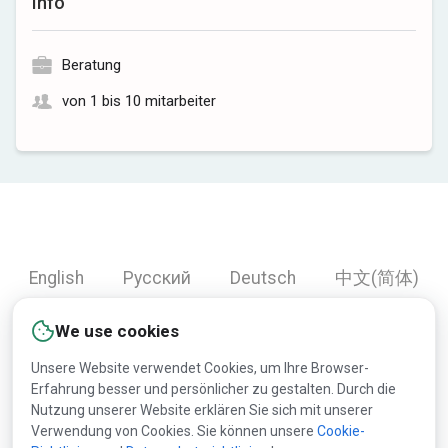
Info
Beratung
von 1 bis 10 mitarbeiter
English
Русский
Deutsch
中文(简体)
Español
Français
Português
हिन्दी
We use cookies
العربية
Türkçe
Bahasa Indonesia
Unsere Website verwendet Cookies, um Ihre Browser-
Erfahrung besser und persönlicher zu gestalten. Durch die
Nutzung unserer Website erklären Sie sich mit unserer
Copyright © 2000-2026 Lesprom Network. Alle Rechte
Verwendung von Cookies. Sie können unsere
Cookie-