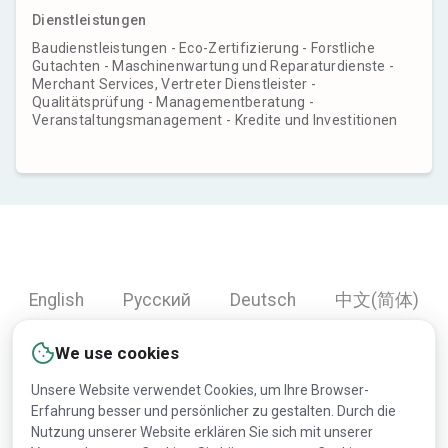
Dienstleistungen
Baudienstleistungen - Eco-Zertifizierung - Forstliche
Gutachten - Maschinenwartung und Reparaturdienste -
Merchant Services, Vertreter Dienstleister -
Qualitätsprüfung - Managementberatung -
Veranstaltungsmanagement - Kredite und Investitionen
English
Русский
Deutsch
中文(简体)
Español
Français
Português
हिन्दी
We use cookies
العربية
Türkçe
Bahasa Indonesia
Unsere Website verwendet Cookies, um Ihre Browser-
Erfahrung besser und persönlicher zu gestalten. Durch die
Nutzung unserer Website erklären Sie sich mit unserer
Copyright © 2000-2026 Lesprom Network. Alle Rechte