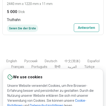
2440 mm x 1220 mm x 11 mm
5 000
Stck
Truthahn
Antworten
Seien Sie der Erste
English
Русский
Deutsch
中文(简体)
Español
Français
Português
हिन्दी
العربية
Türkçe
Bahasa Indonesia
We use cookies
Unsere Website verwendet Cookies, um Ihre Browser-
Erfahrung besser und persönlicher zu gestalten. Durch die
Copyright © 2000-2026 Lesprom Network. Alle Rechte
Nutzung unserer Website erklären Sie sich mit unserer
vorbehalten.
Verwendung von Cookies. Sie können unsere
Cookie-
Richtlinien
und
Datenschutzrichtlinien
lesen.