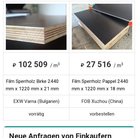
102 509
27 516
3
3
₽
₽
/ m
/ m
Film Sperrholz Birke 2440
Film Sperrholz Pappel 2440
mm x 1220 mm x 21 mm
mm x 1220 mm x 18 mm
EXW Varna (Bulgarien)
FOB Xuzhou (China)
vorrätig
vorbestellen
Neue Anfragen von Einkaufern