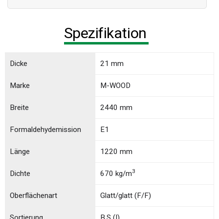
Spezifikation
Dicke
21 mm
Marke
M-WOOD
Breite
2440 mm
Formaldehydemission
E1
Länge
1220 mm
3
Dichte
670 kg/m
Oberflächenart
Glatt/glatt (F/F)
Sortierung
B,S (I)