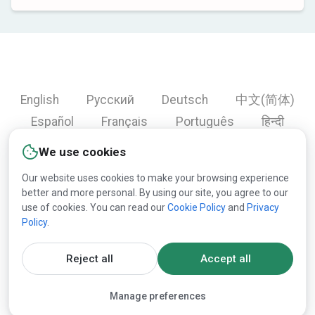
English
Русский
Deutsch
中文(简体)
Español
Français
Português
हिन्दी
العربية
Türkçe
Bahasa Indonesia
We use cookies
Our website uses cookies to make your browsing experience
better and more personal. By using our site, you agree to our
Copyright © 2000-2026 Lesprom Network. All rights
use of cookies. You can read our
Cookie Policy
and
Privacy
Policy
.
reserved.
Republication of Lesprom Network content is prohibited
Reject all
Accept all
without the prior written consent of Lesprom Network.
Manage preferences
General Terms and Conditions
and
Privacy policy