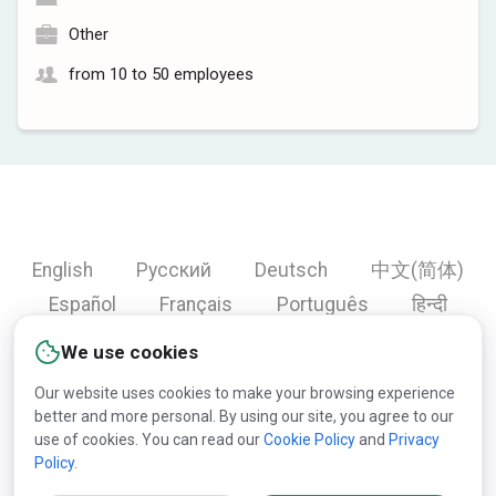
Other
from 10 to 50 employees
English
Русский
Deutsch
中文(简体)
Español
Français
Português
हिन्दी
العربية
Türkçe
Bahasa Indonesia
We use cookies
Our website uses cookies to make your browsing experience
better and more personal. By using our site, you agree to our
Copyright © 2000-2026 Lesprom Network. All rights
use of cookies. You can read our
Cookie Policy
and
Privacy
Policy
.
reserved.