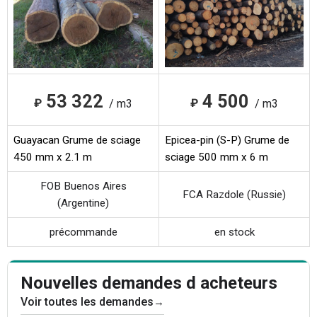
53 322
4 500
₽
₽
/ m3
/ m3
Guayacan Grume de sciage
Epicea-pin (S-P) Grume de
450 mm x 2.1 m
sciage 500 mm x 6 m
FOB Buenos Aires
FCA Razdole (Russie)
(Argentine)
précommande
en stock
Nouvelles demandes d acheteurs
Voir toutes les demandes
→