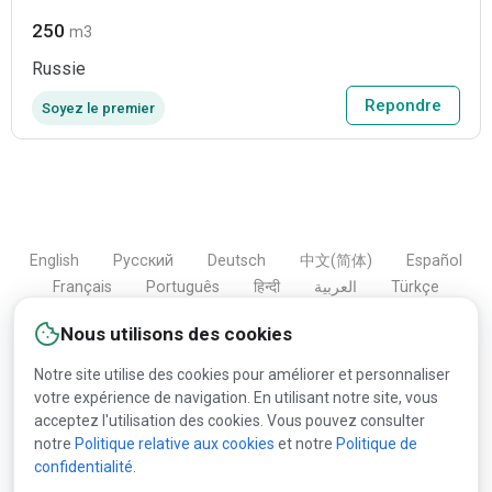
250
m3
Russie
Repondre
Soyez le premier
English
Русский
Deutsch
中文(简体)
Español
Français
Português
हिन्दी
العربية
Türkçe
Bahasa Indonesia
Nous utilisons des cookies
Notre site utilise des cookies pour améliorer et personnaliser
votre expérience de navigation. En utilisant notre site, vous
Copyright © 2000-2026 Lesprom Network. Tous droits
acceptez l'utilisation des cookies. Vous pouvez consulter
réservés.
notre
Politique relative aux cookies
et notre
Politique de
confidentialité
.
La republication du contenu de Lesprom Network est