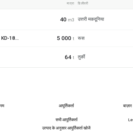
मात्रा
डिलीवरी
40
उत्तरी मकदूनिया
m3
5 000
50 mm x 150 mm x यूरोपीय स्प्रूस Spruce, pine lumber KD-18% +-2
रूस
t
64
तुर्की
t
्रम
आपूर्तिकर्ता
बाज़ार
सभी आपूर्तिकर्ता
Le
उत्पाद के अनुसार आपूर्तिकर्ता खोजें