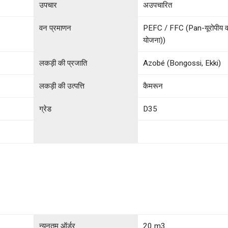
उपचार
अउपचारित
वन प्रमाणन
PEFC / FFC (Pan-यूरोपीय व
योजना))
लकड़ी की प्रजाति
Azobé (Bongossi, Ekki)
लकड़ी की उत्पत्ति
कैमरून
ग्रेड
D35
न्यूनतम ऑर्डर
20 m3