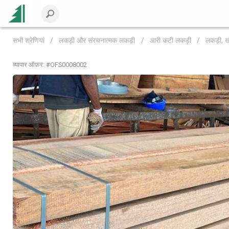
सभी श्रेणियां
लकड़ी और संरचनात्मक लकड़ी
आरी कटी लकड़ी
लकड़ी, ख
व्यापार ऑफ़र: #
OFS0008002