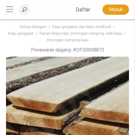
Daftar
Masuk
Semua kategori
Kayu gergajian dan kayu struktural
Kayu gergajian
Papan tanpa tepi, potongan samping, slab kayu
Potongan samping kayu
Penawaran dagang: #
OFS0008873