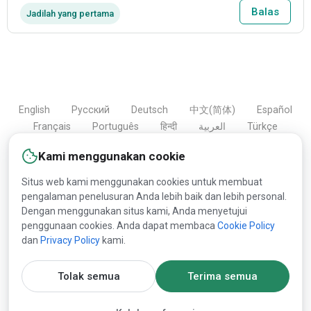
Balas
Jadilah yang pertama
English
Русский
Deutsch
中文(简体)
Español
Français
Português
हिन्दी
العربية
Türkçe
Bahasa Indonesia
Kami menggunakan cookie
Situs web kami menggunakan cookies untuk membuat
pengalaman penelusuran Anda lebih baik dan lebih personal.
Copyright © 2000-2026 Lesprom Network. Semua hak
Dengan menggunakan situs kami, Anda menyetujui
dilindungi.
penggunaan cookies. Anda dapat membaca
Cookie Policy
dan
Privacy Policy
kami.
Publikasi ulang konten Lesprom Network dilarang tanpa
persetujuan tertulis sebelumnya dari Lesprom Network.
Tolak semua
Terima semua
Syarat dan Ketentuan Umum
dan
Kebijakan Privasi