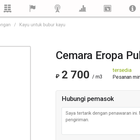
ongan
Kayu untuk bubur kayu
Cemara Eropa Pu
tersedia
2 700
₽
/ m3
Pesanan min
Hubungi pemasok