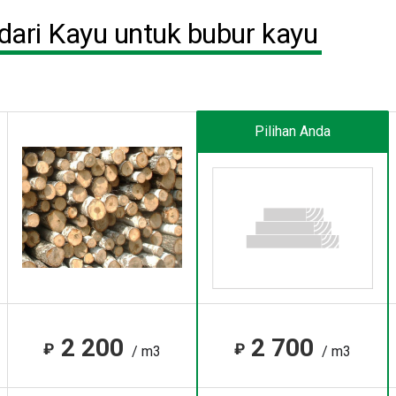
ari Kayu untuk bubur kayu
Pilihan Anda
2 200
2 700
₽
₽
/ m3
/ m3