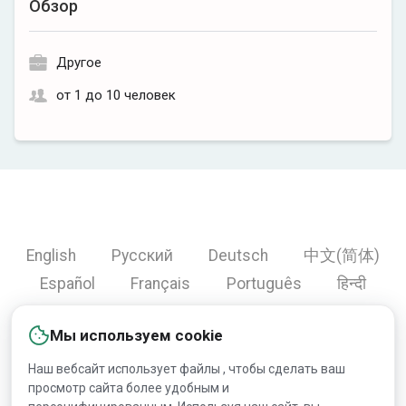
Обзор
Другое
от 1 до 10 человек
English
Русский
Deutsch
中文(简体)
Español
Français
Português
हिन्दी
العربية
Türkçe
Bahasa Indonesia
Мы используем cookie
Наш вебсайт использует файлы , чтобы сделать ваш
просмотр сайта более удобным и
Copyright © 2000-2026 Lesprom Network. Все права