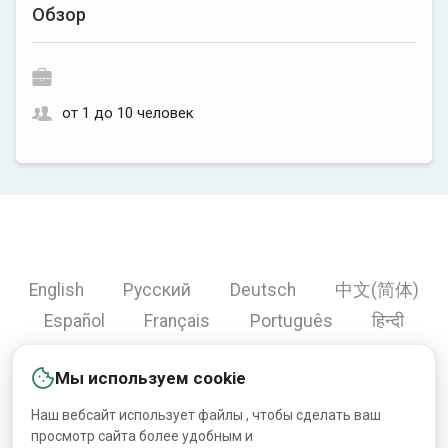
Обзор
от 1 до 10 человек
English
Русский
Deutsch
中文(简体)
Español
Français
Português
हिन्दी
العربية
Türkçe
Bahasa Indonesia
Мы используем cookie
Наш вебсайт использует файлы , чтобы сделать ваш
просмотр сайта более удобным и
Copyright © 2000-2026 Lesprom Network. Все права