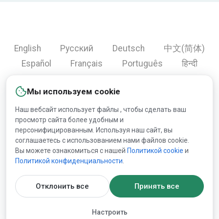
English
Русский
Deutsch
中文(简体)
Español
Français
Português
हिन्दी
العربية
Türkçe
Bahasa Indonesia
Мы используем cookie
Наш вебсайт использует файлы , чтобы сделать ваш
просмотр сайта более удобным и
Copyright © 2000-2026 Lesprom Network. Все права
персонифицированным. Используя наш сайт, вы
защищены.
соглашаетесь с использованием нами файлов cookie.
Вы можете ознакомиться с нашей
Политикой сookie
и
Запрещена публикация информации сайта без
Политикой конфиденциальности
.
получения предварительного одобрения публикации от
Lesprom Network.
Отклонить все
Принять все
Пользовательское соглашение
и
Политика
Настроить
конфиденциальности