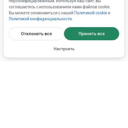
персонифицированным. Используя наш сайт, вы
соглашаетесь с использованием нами файлов cookie.
Вы можете ознакомиться с нашей
Политикой сookie
и
Политикой конфиденциальности
.
Отклонить все
Принять все
Настроить
Торговая площадка
Новости и события
Предложения продавцов
Новости по продукции
Запросы покупателей (RFQs)
Рассылки
Продать товар
Архив
Разместить запрос цен