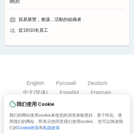
關於
貿易展覽，會議，活動的組織者
從1到10名員工
English
Русский
Deutsch
中文(简体)
Español
Français
Português
हिन्दी
العربية
Türkçe
我们使用 Cookie
Bahasa Indonesia
我们的网站使用cookie来使您的浏览体验更好，更个性化。使
用我们的网站，即表示您同意我们使用cookie。 您可以阅读我
们的
Cookie政策
和
私隐政策
.