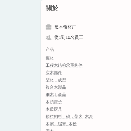
關於
硬木锯材厂
從1到10名員工
产品
锯材
工程木结构承重构件
实木部件
型材，成型
複合木製品
細木工產品
木頭房子
木质厨具
顆粒飼料，磚，柴火, 木炭
木屑，锯末, 木粉