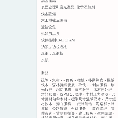
花園產品
表面處理和磨光產品, 化学添加剂
伐木設備
木工機械及設備
运输设备
机器与工具
软件控制CAD / CAM
纸浆，纸和纸板
废纸，废纸板
木浆
服務
疏除 - 集材 - - 修剪 - 種植 - 移動剝皮 - 機械
伐木 - 森林持續發展 - 砍伐 - - 剝皮服務 - 刨
光服務 - 鋸切服務 - 蒸汽服務 - 木材热处理 -
窯幹服務 - ISPM 15處理 - 木材压力浸渍 - 尺
寸鋸材熱帶木材 - 標準尺寸溫帶硬木 - 尺寸鋸
材軟木 - 漂白服務 - - 鐵路運輸 - 海路和水路
運輸 - 公路貨運 - 仓储服务 - - 事件管理 - 管
理咨询 - 贷款和投资 - 建设服务 - 生態認證 -