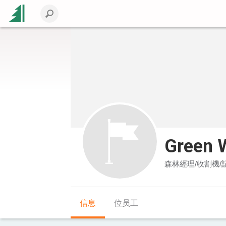
Green 
森林經理/收割機/
信息
位员工