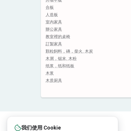
外墙甲板
合板
人造板
室內家具
辦公家具
教室裡的桌椅
訂製家具
顆粒飼料，磚，柴火, 木炭
木屑，锯末, 木粉
纸浆，纸和纸板
木浆
木质厨具
我们使用 Cookie