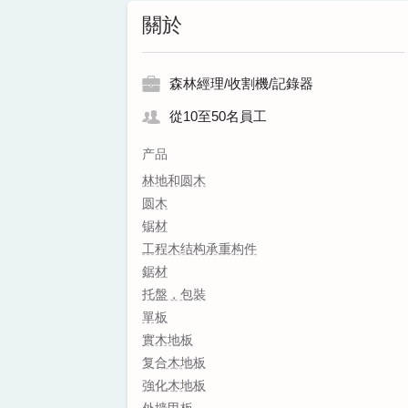
關於
森林經理/收割機/記錄器
從10至50名員工
产品
林地和圆木
圆木
锯材
工程木结构承重构件
鋸材
托盤，包裝
單板
實木地板
复合木地板
強化木地板