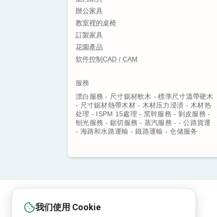
辦公家具
教室裡的桌椅
訂製家具
花園產品
软件控制CAD / CAM
服務
漂白服務 - 尺寸鋸材軟木 - 標準尺寸溫帶硬木
- 尺寸鋸材熱帶木材 - 木材压力浸渍 - 木材热
处理 - ISPM 15處理 - 窯幹服務 - 剝皮服務 -
刨光服務 - 鋸切服務 - 蒸汽服務 - - 公路貨運
- 海路和水路運輸 - 鐵路運輸 - 仓储服务
我们使用 Cookie