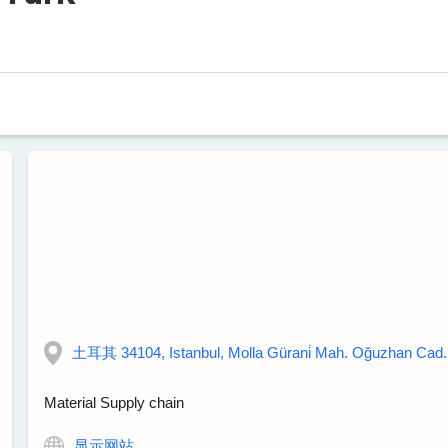
土耳其 34104, Istanbul, Molla Gürani̇ Mah. Oğuzhan Cad. No:
Material Supply chain
显示网站