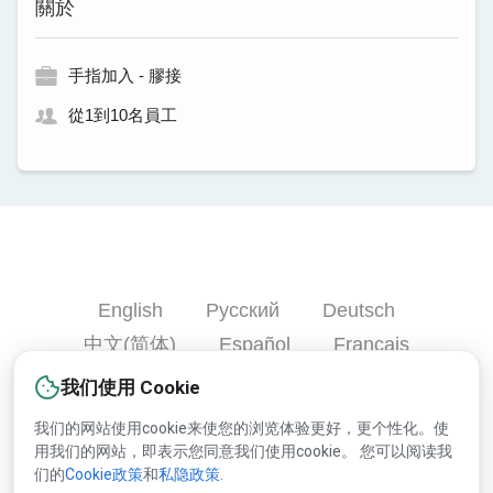
關於
手指加入 - 膠接
從1到10名員工
English
Русский
Deutsch
中文(简体)
Español
Français
Português
हिन्दी
العربية
Türkçe
我们使用 Cookie
Bahasa Indonesia
我们的网站使用cookie来使您的浏览体验更好，更个性化。使
用我们的网站，即表示您同意我们使用cookie。 您可以阅读我
们的
Cookie政策
和
私隐政策
.