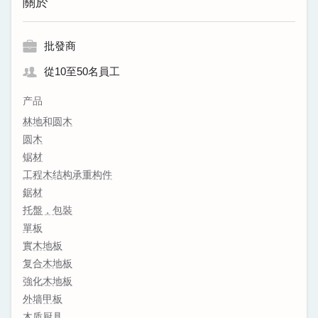
關於
批發商
從10至50名員工
产品
林地和圆木
圆木
锯材
工程木结构承重构件
鋸材
托盤，包裝
單板
實木地板
复合木地板
強化木地板
外墙甲板
木质厨具