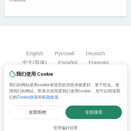
English
Русский
Deutsch
中文(简体)
Español
Français
Português
हिन्दी
العربية
Türkçe
我们使用 Cookie
Bahasa Indonesia
我们的网站使用cookie来使您的浏览体验更好，更个性化。使
用我们的网站，即表示您同意我们使用cookie。 您可以阅读我
们的
Cookie政策
和
私隐政策
.
版权© 2000-2025 Lesprom Network 并保留所有权力.
全部拒绝
全部接受
关于Lesprom内容的再版必须预先持有Lesprom书面的许可.
管理偏好设置