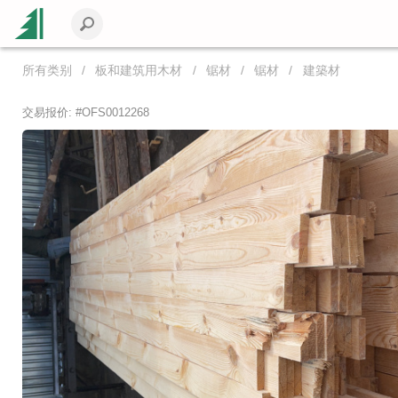
所有类别
板和建筑用木材
锯材
锯材
建築材
交易报价: #
OFS0012268