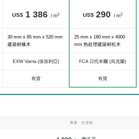
1 386
290
US$
US$
3
3
/ m
/ m
30 mm x 85 mm x 520 mm
25 mm x 180 mm x 4000
建築材橡木
mm 热处理建築材松木
EXW Varna (保加利亞)
FCA 日托米爾 (烏克蘭)
有貨
有貨
数量
交货地