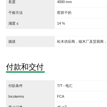
長度
4000 mm
干燥方法
窑烘干的
濕度 ≤
14 %
描述
松木供应商，锯木厂及贸易商，KD 8
付款和交付
付款条件
T/T - 电汇
Incoterms
FCA
3