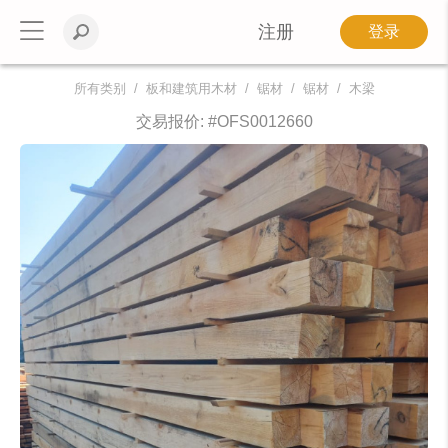
注册
登录
所有类别
板和建筑用木材
锯材
锯材
木梁
交易报价: #
OFS0012660