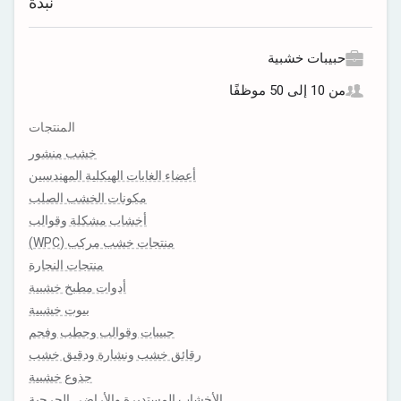
نبذة
حبيبات خشبية
من 10 إلى 50 موظفًا
المنتجات
خشب منشور
أعضاء الغابات الهيكلية المهندسين
مكونات الخشب الصلب
أخشاب مشكلة وقوالب
منتجات خشب مركب (WPC)
منتجات النجارة
أدوات مطبخ خشبية
بيوت خشبية
حبيبات وقوالب وحطب وفحم
رقائق خشب ونشارة ودقيق خشب
جذوع خشبية
الأخشاب المستديرة والأراضي الحرجية