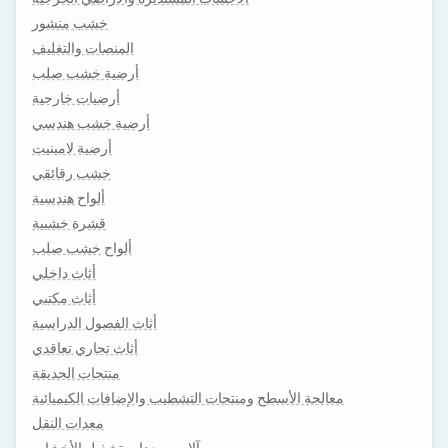
خشب منشور
المنصات والتغليف
أرضية خشب صلب
أرضيات خارجية
أرضية خشب هندسي
أرضية لامينيت
خشب رقائقي
ألواح هندسية
قشرة خشبية
ألواح خشب صلب
أثاث داخلي
أثاث مكتبي
أثاث الفصول الدراسية
أثاث تجاري تعاقدي
منتجات الحديقة
معالجة الأسطح ومنتجات التشطيب والإضافات الكيميائية
معدات النقل