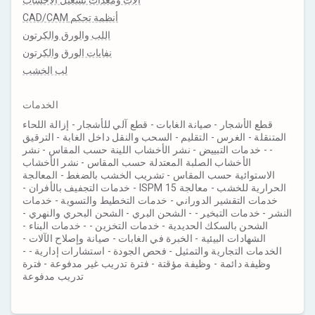
آلات ومعدات تشغيل الأخشاب
أنظمة تحكم CAD/CAM
اللب والورق والكرتون
نفايات الورق والكرتون
لب الخشب
الخدمات
قطع الأشجار - صيانة الغابات - قطع آلي للأشجار - إزالة اللحاء
المتنقلة - الغرس - التقليم - السحب والنقل داخل الغابة - الترقيق
- - خدمات التبييض - نشر الأخشاب اللينة حسب المقاس - نشر
الأخشاب الصلبة المعتدلة حسب المقاس - نشر الأخشاب
الاستوائية حسب المقاس - تشريب الخشب بالضغط - المعالجة
الحرارية للخشب - معالجة ISPM 15 - خدمات التجفيف بالأفران -
خدمات التقشير الدوراني - خدمات التخطيط والتسوية - خدمات
النشر - خدمات التبخير - - الشحن البري - الشحن البحري والنهري -
الشحن بالسكك الحديدية - خدمات التخزين - - خدمات البناء -
الشهادات البيئية - الخبرة في الغابات - صيانة وإصلاح الآلات -
الخدمات التجارية والتمثيل - فحص الجودة - استشارات إدارية - -
وظيفة دائمة - وظيفة مؤقتة - فترة تدريب غير مدفوعة - فترة
تدريب مدفوعة