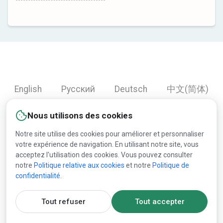
English
Русский
Deutsch
中文(简体)
Español
Français
Português
हिन्दी
Nous utilisons des cookies
العربية
Türkçe
Bahasa Indonesia
Notre site utilise des cookies pour améliorer et personnaliser
votre expérience de navigation. En utilisant notre site, vous
acceptez l'utilisation des cookies. Vous pouvez consulter
Copyright © 2000-2026 Lesprom Network. Tous droits
notre
Politique relative aux cookies
et notre
Politique de
confidentialité
.
réservés.
La republication du contenu de Lesprom Network est
Tout refuser
Tout accepter
interdite sans l’accord écrit préalable de Lesprom Network.