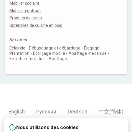
Mobilier scolaire
Mobilier contract
Produits de jardin
Ustensiles de cuisine en bois
Services
Éclaircie - Débusquage et débardage - Élagage -
Plantation - Écorçage mobile - Abattage mécanisé -
Entretien forestier - Abattage
English
Русский
Deutsch
中文(简体)
Español
Français
Português
हिन्दी
Nous utilisons des cookies
العربية
Türkçe
Bahasa Indonesia