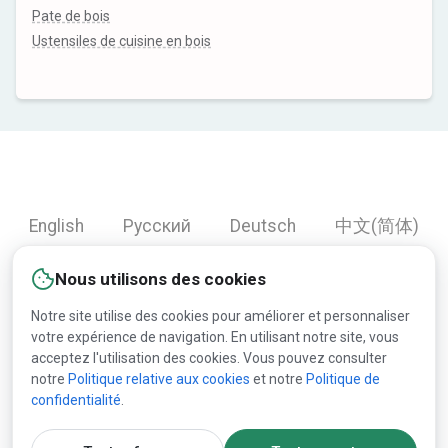
Pate de bois
Ustensiles de cuisine en bois
English
Русский
Deutsch
中文(简体)
Español
Français
Português
हिन्दी
Nous utilisons des cookies
العربية
Türkçe
Bahasa Indonesia
Notre site utilise des cookies pour améliorer et personnaliser
votre expérience de navigation. En utilisant notre site, vous
acceptez l'utilisation des cookies. Vous pouvez consulter
Copyright © 2000-2026 Lesprom Network. Tous droits
notre
Politique relative aux cookies
et notre
Politique de
confidentialité
.
réservés.
La republication du contenu de Lesprom Network est