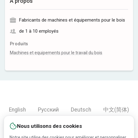
À propos
Fabricants de machines et équipements pour le bois
de 1 à 10 employés
Produits
Machines et equipements pour le travail du bois
English
Русский
Deutsch
中文(简体)
Español
Français
Português
हिन्दी
Nous utilisons des cookies
العربية
Türkçe
Bahasa Indonesia
Notre site utilise des cookies pour améliorer et personnaliser