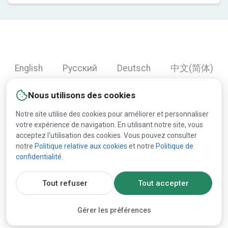
English
Русский
Deutsch
中文(简体)
Español
Français
Português
हिन्दी
Nous utilisons des cookies
العربية
Türkçe
Bahasa Indonesia
Notre site utilise des cookies pour améliorer et personnaliser
votre expérience de navigation. En utilisant notre site, vous
acceptez l'utilisation des cookies. Vous pouvez consulter
Copyright © 2000-2026 Lesprom Network. Tous droits
notre
Politique relative aux cookies
et notre
Politique de
confidentialité
.
réservés.
La republication du contenu de Lesprom Network est
Tout refuser
Tout accepter
interdite sans l’accord écrit préalable de Lesprom Network.
Gérer les préférences
Documents juridiques