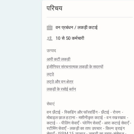
परिचय
वन प्रबंधन / लकड़ी कटाई
10 से 50 कर्मचारी
उत्पाद
आरी कटी लकड़ी
इंजीनियर संरचनात्मक लकड़ी के सदस्यों
लट्ठे
लट्ठे और वन क्षेत्र
लकड़ी के रसोई बर्तन
सेवाएं
वन छँटाई - स्किडिंग और फॉरवर्डिंग - छँटाई - रोपण -
मोबाइल छाल हटाना - मशीनीकृत कटाई - वन रखरखाव -
कटाई - - पीलिंग सेवाएँ - प्लेनिंग सेवाएँ - आरा कटाई सेवाएँ -
स्टीमिंग सेवाएँ - लकड़ी का ताप उपचार - किल्न ड्राइंग
सेवाएँ - ISPM 15 उपचार - लकड़ी का दबाव-संसेचन -