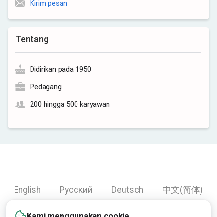
Kirim pesan
Tentang
Didirikan pada 1950
Pedagang
200 hingga 500 karyawan
English
Русский
Deutsch
中文(简体)
Español
Français
Português
हिन्दी
Kami menggunakan cookie