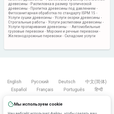
древесины - Распиловка в размер тропической
древесины - Пропитка древесины под давлением -
Фитосанитарная обработка по стандарту ISPM 15 -
Услуги сушки древесины - Услуги окорки древесины -
Строгальные работы - Услуги распиловки древесины -
Услуги пропаривания древесины - - Автомобильные
грузовые перевозки - Морские и речные перевозки -
Железнодорожные перевозки - Складские услуги
English
Русский
Deutsch
中文(简体)
Español
Français
Português
हिन्दी
العربية
Türkçe
Bahasa Indonesia
Мы используем cookie
Наш вебсайт использует файлы , чтобы сделать ваш