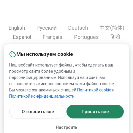
English
Русский
Deutsch
中文(简体)
Español
Français
Português
हिन्दी
العربية
Türkçe
Bahasa Indonesia
Мы используем cookie
Наш вебсайт использует файлы , чтобы сделать ваш
просмотр сайта более удобным и
Copyright © 2000-2026 Lesprom Network. Все права
персонифицированным. Используя наш сайт, вы
защищены.
соглашаетесь с использованием нами файлов cookie.
Вы можете ознакомиться с нашей
Политикой сookie
и
Запрещена публикация информации сайта без
Политикой конфиденциальности
.
получения предварительного одобрения публикации от
Lesprom Network.
Отклонить все
Принять все
Пользовательское соглашение
и
Политика
Настроить
конфиденциальности