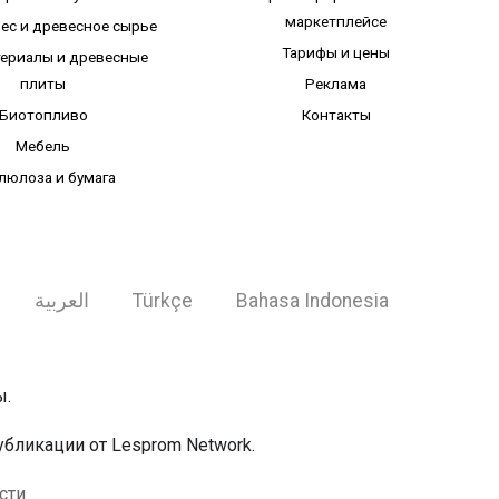
маркетплейсе
лес и древесное сырье
Тарифы и цены
ериалы и древесные
плиты
Реклама
Биотопливо
Контакты
Мебель
люлоза и бумага
العربية
Türkçe
Bahasa Indonesia
ы.
бликации от Lesprom Network.
сти