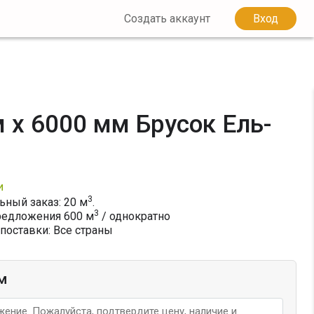
Создать аккаунт
Вход
 x 6000 мм Брусок Ель-
и
3
ный заказ: 20 м
.
3
редложения
600
м
/ однократно
поставки: Все страны
м