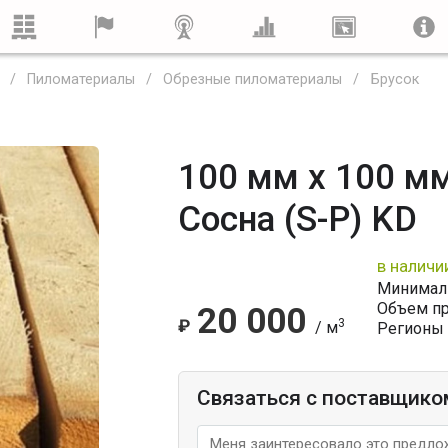
Пиломатериалы
Обрезные пиломатериалы
Брусок
100 мм x 100 мм
Сосна (S-P) KD
в наличи
Минималь
Объем п
20 000
₽
3
/ м
Регионы 
Связаться с поставщико