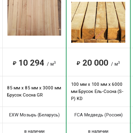
10 294
20 000
₽
₽
3
3
/ м
/ м
100 мм x 100 мм x 6000
85 мм x 85 мм x 3000 мм
мм Брусок Ель-Сосна (S-
Брусок Сосна GR
P) KD
EXW Мозырь (Беларусь)
FCA Медведь (Россия)
в наличии
в наличии