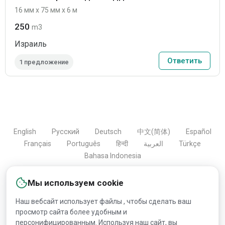
16 мм x 75 мм x 6 м
250
m3
Израиль
Ответить
1 предложение
English
Русский
Deutsch
中文(简体)
Español
Français
Português
हिन्दी
العربية
Türkçe
Bahasa Indonesia
Мы используем cookie
Copyright © 2000-2026 Lesprom Network. Все права
Наш вебсайт использует файлы , чтобы сделать ваш
защищены.
просмотр сайта более удобным и
персонифицированным. Используя наш сайт, вы