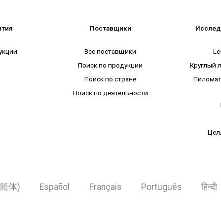
ытия
Поставщики
Исслед
укции
Все поставщики
Le
Поиск по продукции
Круглый 
Поиск по стране
Пиломат
Поиск по деятельности
Цел
简体)
Español
Français
Português
हिन्दी