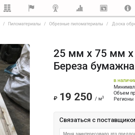
Пиломатериалы
Обрезные пиломатериалы
Доска обр
25 мм x 75 мм x
Береза бумажна
в наличи
Минималь
Объем п
19 250
₽
3
/ м
Регионы 
Связаться с поставщико