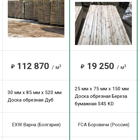
112 870
19 250
₽
₽
3
3
/ м
/ м
25 мм x 75 мм x 150 мм
30 мм x 85 мм x 520 мм
Доска обрезная Береза
Доска обрезная Дуб
бумажная S4S KD
EXW Варна (Болгария)
FCA Боровичи (Россия)