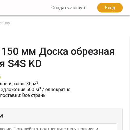
Создать аккаунт
Вход
езная
 150 мм Доска обрезная
я S4S KD
и
3
ный заказ: 30 м
.
3
редложения
500
м
/ однократно
поставки: Все страны
м