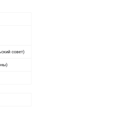
ьский совет)
оны)