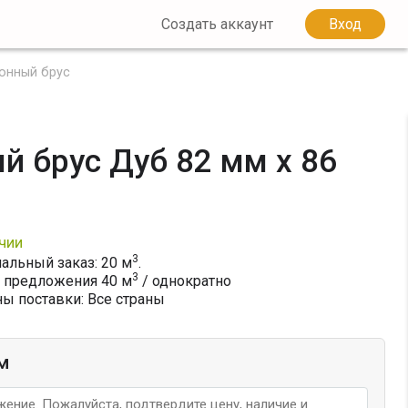
Создать аккаунт
Вход
онный брус
й брус Дуб 82 мм x 86
чии
3
льный заказ: 20 м
.
3
 предложения
40
м
/ однократно
ы поставки: Все страны
м