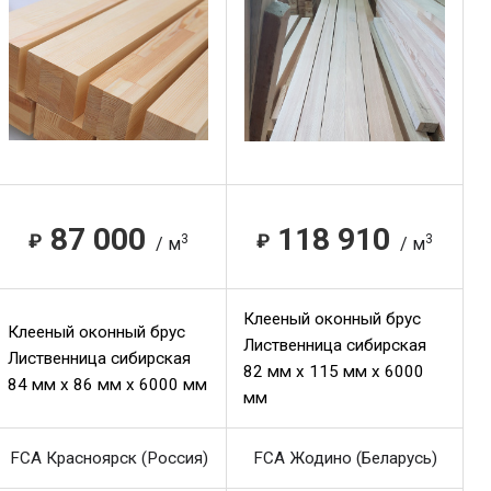
87 000
118 910
₽
₽
3
3
/ м
/ м
Клееный оконный брус
Клееный оконный брус
Лиственница сибирская
Лиственница сибирская
82 мм x 115 мм x 6000
84 мм x 86 мм x 6000 мм
мм
FCA Красноярск (Россия)
FCA Жодино (Беларусь)