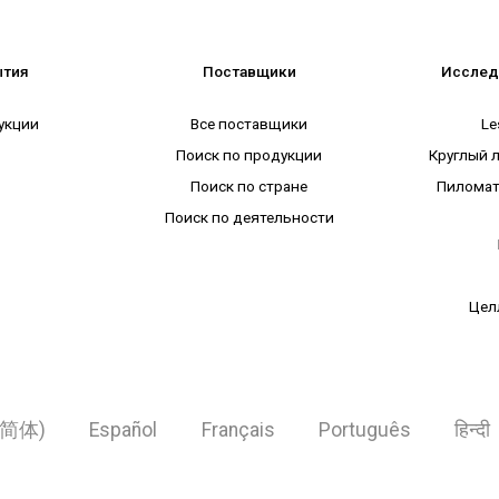
ытия
Поставщики
Исслед
укции
Все поставщики
Le
Поиск по продукции
Круглый 
Поиск по стране
Пиломат
Поиск по деятельности
Цел
简体)
Español
Français
Português
हिन्दी