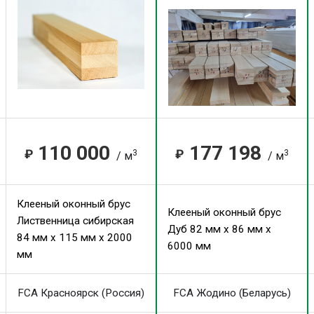
110 000
177 198
₽
₽
3
3
/ м
/ м
Клееный оконный брус
Клееный оконный брус
Лиственница сибирская
Дуб 82 мм x 86 мм x
84 мм x 115 мм x 2000
6000 мм
мм
FCA Красноярск (Россия)
FCA Жодино (Беларусь)