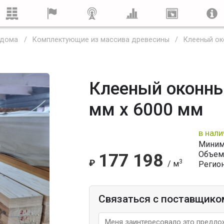
 дома
Комплектующие из массива древесины
Клееный ок
Клееный оконны
мм x 6000 мм
в нали
Минима
Объем
177 198
₽
3
/ м
Регион
Связаться с поставщико