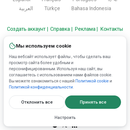
العربية
Türkçe
Bahasa Indonesia
Создать аккаунт
Справка
Реклама
Контакты
Мы используем cookie
Copyright © 2000-2026 Lesprom Network. Все права
Наш вебсайт использует файлы , чтобы сделать ваш
защищены.
просмотр сайта более удобным и
персонифицированным. Используя наш сайт, вы
Запрещена публикация информации сайта без
соглашаетесь с использованием нами файлов cookie.
Вы можете ознакомиться с нашей
Политикой сookie
и
получения предварительного одобрения публикации от
Политикой конфиденциальности
.
Lesprom Network.
Отклонить все
Принять все
Пользовательское соглашение
и
Политика
конфиденциальности
Настроить