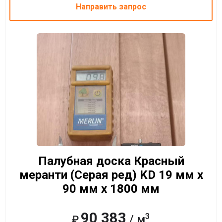
Направить запрос
Палубная доска Красный
меранти (Серая ред) KD 19 мм x
90 мм x 1800 мм
90 383
3
/ м
₽