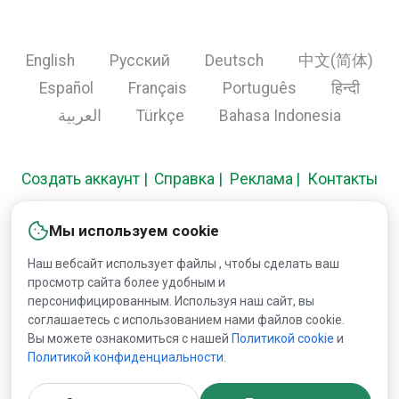
English
Русский
Deutsch
中文(简体)
Español
Français
Português
हिन्दी
العربية
Türkçe
Bahasa Indonesia
Создать аккаунт
Справка
Реклама
Контакты
Мы используем cookie
Copyright © 2000-2026 Lesprom Network. Все права
Наш вебсайт использует файлы , чтобы сделать ваш
защищены.
просмотр сайта более удобным и
персонифицированным. Используя наш сайт, вы
Запрещена публикация информации сайта без
соглашаетесь с использованием нами файлов cookie.
Вы можете ознакомиться с нашей
Политикой сookie
и
получения предварительного одобрения публикации от
Политикой конфиденциальности
.
Lesprom Network.