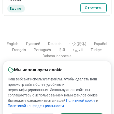
Ответить
Еще нет
English
Русский
Deutsch
中文(简体)
Español
Français
Português
हिन्दी
العربية
Türkçe
Bahasa Indonesia
Мы используем cookie
Copyright © 2000-2026 Lesprom Network. Все права
Наш вебсайт использует файлы , чтобы сделать ваш
защищены.
просмотр сайта более удобным и
персонифицированным. Используя наш сайт, вы
Запрещена публикация информации сайта без
соглашаетесь с использованием нами файлов cookie.
Вы можете ознакомиться с нашей
Политикой сookie
и
получения предварительного одобрения публикации от
Политикой конфиденциальности
.
Lesprom Network.