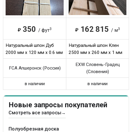
350
162 815
3
3
₽
₽
/ фут
/ м
Натуральный шпон Дуб
Натуральный шпон Клен
2000 мм x 120 мм x 0.6 мм
2500 мм x 260 мм x 1 мм
EXW Словень-Градец
FCA Апшеронск (Россия)
(Словения)
в наличии
в наличии
Новые запросы покупателей
Смотреть все запросы
→
Полуобрезная доска