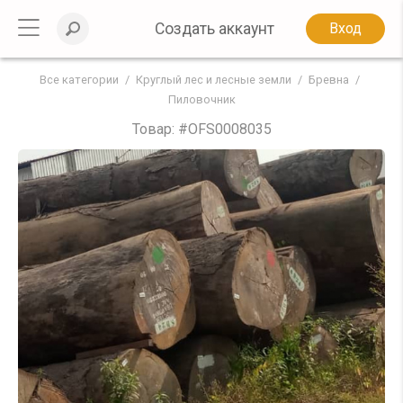
Создать аккаунт
Вход
Все категории
Круглый лес и лесные земли
Бревна
Пиловочник
Товар: #
OFS0008035