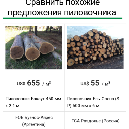
Сравнить похожие
предложения пиловочника
655
55
3
3
US$
US$
/ м
/ м
Пиловочник Бакаут 450 мм
Пиловочник Ель-Сосна (S-
x 2.1 м
P) 500 мм x 6 м
FOB Буэнос-Айрес
FCA Раздолье (Россия)
(Аргентина)