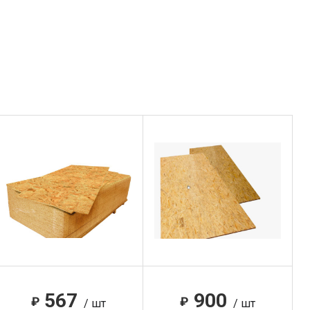
567
900
₽
₽
/ шт
/ шт