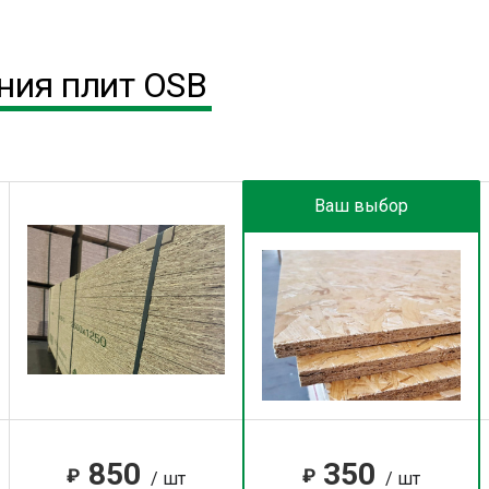
ния плит OSB
Ваш выбор
850
350
₽
₽
/ шт
/ шт