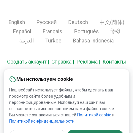
English
Русский
Deutsch
中文(简体)
Español
Français
Português
हिन्दी
العربية
Türkçe
Bahasa Indonesia
Создать аккаунт
Справка
Реклама
Контакты
Мы используем cookie
Copyright © 2000-2026 Lesprom Network. Все права
Наш вебсайт использует файлы , чтобы сделать ваш
защищены.
просмотр сайта более удобным и
персонифицированным. Используя наш сайт, вы
Запрещена публикация информации сайта без
соглашаетесь с использованием нами файлов cookie.
Вы можете ознакомиться с нашей
Политикой сookie
и
получения предварительного одобрения публикации от
Политикой конфиденциальности
.
Lesprom Network.