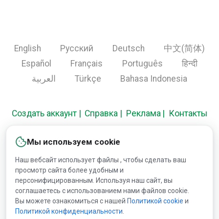
English
Русский
Deutsch
中文(简体)
Español
Français
Português
हिन्दी
العربية
Türkçe
Bahasa Indonesia
Создать аккаунт
Справка
Реклама
Контакты
Мы используем cookie
Copyright © 2000-2026 Lesprom Network. Все права
Наш вебсайт использует файлы , чтобы сделать ваш
защищены.
просмотр сайта более удобным и
персонифицированным. Используя наш сайт, вы
Запрещена публикация информации сайта без
соглашаетесь с использованием нами файлов cookie.
Вы можете ознакомиться с нашей
Политикой сookie
и
получения предварительного одобрения публикации от
Политикой конфиденциальности
.
Lesprom Network.