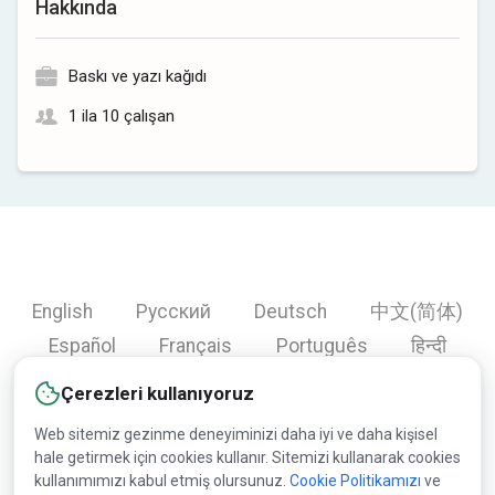
Hakkında
Baskı ve yazı kağıdı
1 ila 10 çalışan
English
Русский
Deutsch
中文(简体)
Español
Français
Português
हिन्दी
العربية
Türkçe
Bahasa Indonesia
Çerezleri kullanıyoruz
Web sitemiz gezinme deneyiminizi daha iyi ve daha kişisel
hale getirmek için cookies kullanır. Sitemizi kullanarak cookies
Copyright © 2000-2026 Lesprom Network. Tüm hakları
kullanımımızı kabul etmiş olursunuz.
Cookie Politikamızı
ve