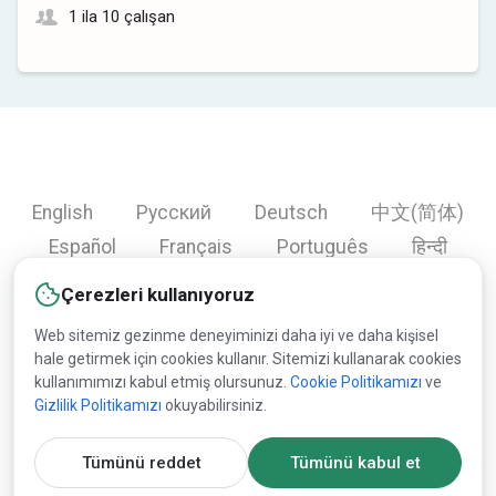
1 ila 10 çalışan
English
Русский
Deutsch
中文(简体)
Español
Français
Português
हिन्दी
العربية
Türkçe
Bahasa Indonesia
Çerezleri kullanıyoruz
Web sitemiz gezinme deneyiminizi daha iyi ve daha kişisel
hale getirmek için cookies kullanır. Sitemizi kullanarak cookies
Copyright © 2000-2026 Lesprom Network. Tüm hakları
kullanımımızı kabul etmiş olursunuz.
Cookie Politikamızı
ve
Gizlilik Politikamızı
okuyabilirsiniz.
saklıdır.
Lesprom Network içeriğinin Lesprom Network tarafından
Tümünü reddet
Tümünü kabul et
önceden yazılı izin alınmadan yeniden yayımlanması yasaktır.